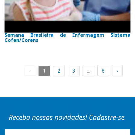
Semana Brasileira de Enfermagem Sistema
Cofen/Corens
‹
1
2
3
...
6
›
Receba nossas novidades! Cadastre-se.