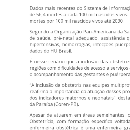
Dados mais recentes do Sistema de Informaçõ
de 56,4 mortes a cada 100 mil nascidos vivos.
mortes por 100 mil nascidos vivos até 2030.
Segundo a Organização Pan-Americana da Saú
de saúde, pré-natal adequado, assistência 
hipertensivas, hemorragias, infecções puer
dados do HU Brasil.
É nesse cenário que a inclusão das obstetri
regiões com dificuldades de acesso a serviços e
o acompanhamento das gestantes e puérperas 
“A inclusão da obstetriz nas equipes multipro
reafirma a importância da atuação desses pro
dos indicadores maternos e neonatais”, de
da Paraíba (Coren-PB).
Apesar de atuarem em áreas semelhantes, ob
Obstetrícia, com formação específica voltad
enfermeira obstétrica é uma enfermeira gr