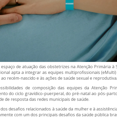
 espaço de atuação das obstetrizes na Atenção Primária à
ional apta a integrar as equipes multiprofissionais (eMulti
, ao recém-nascido e às ações de saúde sexual e reprodutiva
ssibilidades de composição das equipes da Atenção Prim
o do ciclo gravídico-puerperal, do pré-natal ao pós-parto. 
de de resposta das redes municipais de saúde.
dos desafios relacionados à saúde da mulher e à assistênci
amente com um dos principais desafios da saúde pública bras