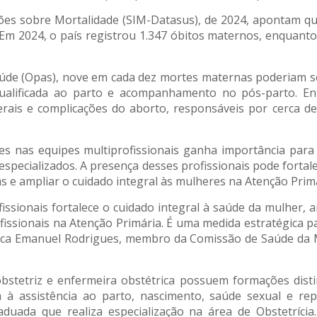
es sobre Mortalidade (SIM-Datasus), de 2024, apontam qu
 Em 2024, o país registrou 1.347 óbitos maternos, enquanto
de (Opas), nove em cada dez mortes maternas poderiam se
qualificada ao parto e acompanhamento no pós-parto. En
perais e complicações do aborto, responsáveis por cerca 
zes nas equipes multiprofissionais ganha importância par
specializados. A presença desses profissionais pode fortalec
e ampliar o cuidado integral às mulheres na Atenção Primá
fissionais fortalece o cuidado integral à saúde da mulher, a
fissionais na Atenção Primária. É uma medida estratégica p
staca Emanuel Rodrigues, membro da Comissão de Saúde da
stetriz e enfermeira obstétrica possuem formações disti
a à assistência ao parto, nascimento, saúde sexual e repr
aduada que realiza especialização na área de Obstetríc