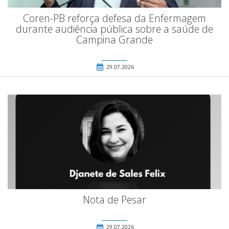
Coren-PB reforça defesa da Enfermagem
durante audiência pública sobre a saúde de
Campina Grande
29.07.2026
Nota de Pesar
29.07.2026