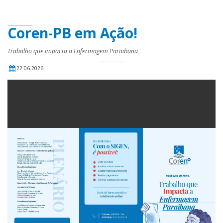
Coren-PB em Ação!
Trabalho que impacta a Enfermagem Paraibana
22.06.2026