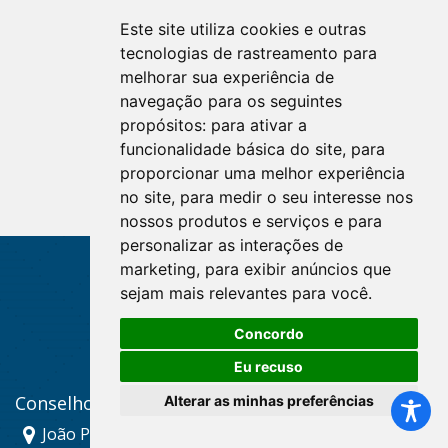
Este site utiliza cookies e outras
tecnologias de rastreamento para
melhorar sua experiência de
navegação para os seguintes
propósitos:
para ativar a
MUNEAN
funcionalidade básica do site
,
para
proporcionar uma melhor experiência
no site
,
para medir o seu interesse nos
nossos produtos e serviços e para
personalizar as interações de
marketing
,
para exibir anúncios que
sejam mais relevantes para você
.
Fale Conosco
Concordo
Eu recuso
Conselho Regional de Enfermagem da Paraíba
Alterar as minhas preferências
João Pessoa (Sede): Av. Maximiano Figueiredo, 36 -